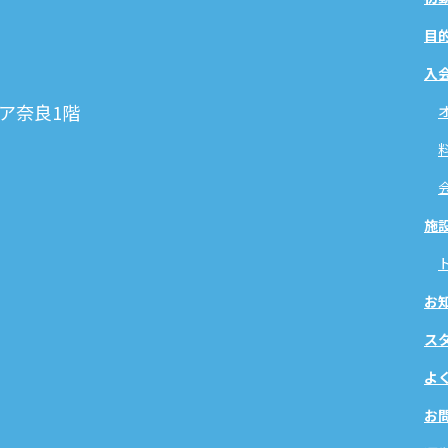
目
入
ア奈良1階
施
お
ス
よ
お