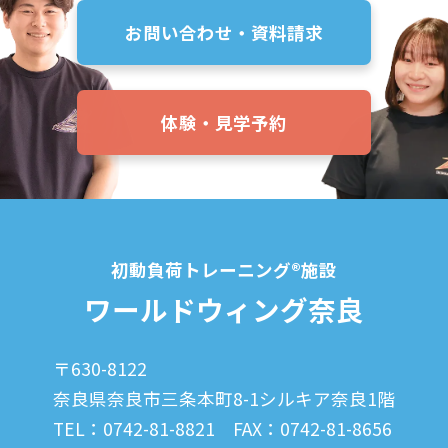
お問い合わせ・資料請求
体験・見学予約
初動負荷トレーニング®施設
ワールドウィング奈良
〒630-8122
奈良県奈良市三条本町8-1
シルキア奈良1階
TEL：0742-81-8821
FAX：0742-81-8656